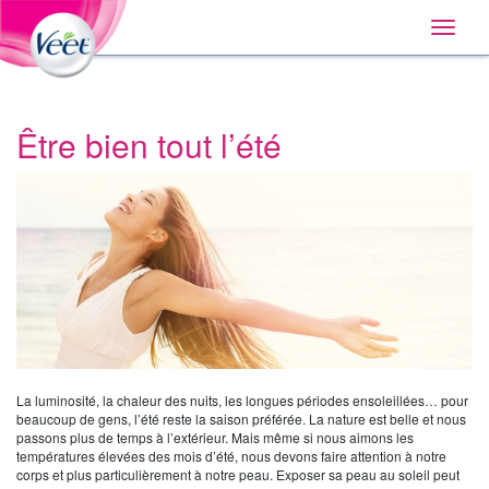
Accueil
Main
Skip
Navigation
Toggle
to:
naviga
Primary
Navigation
,
Main
Content
Être bien tout l’été
Search
La luminosité, la chaleur des nuits, les longues périodes ensoleillées… pour
beaucoup de gens, l’été reste la saison préférée. La nature est belle et nous
passons plus de temps à l’extérieur. Mais même si nous aimons les
températures élevées des mois d’été, nous devons faire attention à notre
corps et plus particulièrement à notre peau. Exposer sa peau au soleil peut