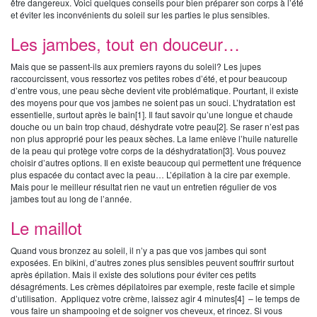
être dangereux. Voici quelques conseils pour bien préparer son corps à l’été
et éviter les inconvénients du soleil sur les parties le plus sensibles.
Les jambes, tout en douceur…
Mais que se passent-ils aux premiers rayons du soleil? Les jupes
raccourcissent, vous ressortez vos petites robes d’été, et pour beaucoup
d’entre vous, une peau sèche devient vite problématique. Pourtant, il existe
des moyens pour que vos jambes ne soient pas un souci. L’hydratation est
essentielle, surtout après le bain[1]. Il faut savoir qu’une longue et chaude
douche ou un bain trop chaud, déshydrate votre peau[2]. Se raser n’est pas
non plus approprié pour les peaux sèches. La lame enlève l’huile naturelle
de la peau qui protège votre corps de la déshydratation[3]. Vous pouvez
choisir d’autres options. Il en existe beaucoup qui permettent une fréquence
plus espacée du contact avec la peau… L’épilation à la cire par exemple.
Mais pour le meilleur résultat rien ne vaut un entretien régulier de vos
jambes tout au long de l’année.
Le maillot
Quand vous bronzez au soleil, il n’y a pas que vos jambes qui sont
exposées. En bikini, d’autres zones plus sensibles peuvent souffrir surtout
après épilation. Mais il existe des solutions pour éviter ces petits
désagréments. Les crèmes dépilatoires par exemple, reste facile et simple
d’utilisation. Appliquez votre crème, laissez agir 4 minutes[4] – le temps de
vous faire un shampooing et de soigner vos cheveux, et rincez. Si vous