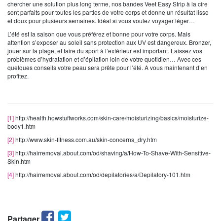
chercher une solution plus long terme, nos bandes Veet Easy Strip à la cire
sont parfaits pour toutes les parties de votre corps et donne un résultat lisse
et doux pour plusieurs semaines. Idéal si vous voulez voyager léger…
L’été est la saison que vous préférez et bonne pour votre corps. Mais
attention s’exposer au soleil sans protection aux UV est dangereux. Bronzer,
jouer sur la plage, et faire du sport à l’extérieur est important. Laissez vos
problèmes d’hydratation et d’épilation loin de votre quotidien… Avec ces
quelques conseils votre peau sera prête pour l’été. A vous maintenant d’en
profitez.
[1]
http://health.howstuffworks.com/skin-care/moisturizing/basics/moisturize-
body1.htm
[2]
http://www.skin-fitness.com.au/skin-concerns_dry.htm
[3]
http://hairremoval.about.com/od/shaving/a/How-To-Shave-With-Sensitive-
Skin.htm
[4]
http://hairremoval.about.com/od/depilatories/a/Depilatory-101.htm
Facebook
Twitter
Partager