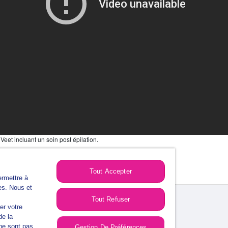
Veet incluant un soin post épilation.
Tout Accepter
ermettre à
es. Nous et
Tout Refuser
er votre
de la
ne sont pas
Gestion De Préférences