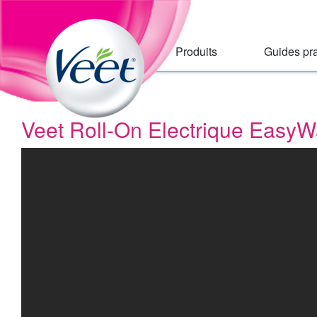
Accueil
Skip
to:
Main
Primary
Navigation
Navigation
,
Produits
Guides pr
Main
Content
Search
Veet Roll-On Electrique EasyW