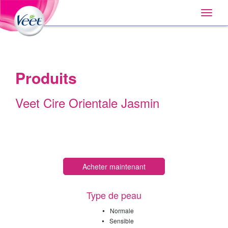
Accueil
Main
Skip
Navigation
Toggle
to:
naviga
Primary
Navigation
,
Main
Content
Search
Produits
Veet Cire Orientale Jasmin
Acheter maintenant
Type de peau
•
Normale
•
Sensible