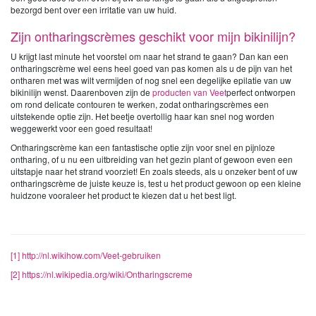
bezorgd bent over een irritatie van uw huid.
Zijn ontharingscrèmes geschikt voor mijn bikinilijn?
U krijgt last minute het voorstel om naar het strand te gaan? Dan kan een
ontharingscrème wel eens heel goed van pas komen als u de pijn van het
ontharen met was wilt vermijden of nog snel een degelijke epilatie van uw
bikinilijn wenst. Daarenboven zijn de
producten van Veet
perfect ontworpen
om rond delicate contouren te werken, zodat ontharingscrèmes een
uitstekende optie zijn. Het beetje overtollig haar kan snel nog worden
weggewerkt voor een goed resultaat!
Ontharingscrème kan een fantastische optie zijn voor snel en pijnloze
ontharing, of u nu een uitbreiding van het gezin plant of gewoon even een
uitstapje naar het strand voorziet! En zoals steeds, als u onzeker bent of uw
ontharingscrème de juiste keuze is, test u het product gewoon op een kleine
huidzone vooraleer het product te kiezen dat u het best ligt.
[1]
http://nl.wikihow.com/Veet-gebruiken
[2]
https://nl.wikipedia.org/wiki/Ontharingscreme