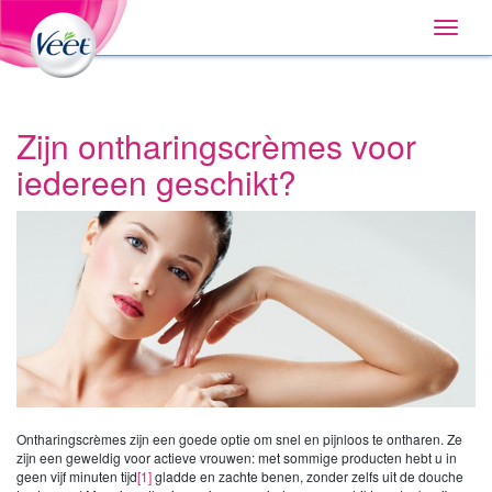
Home
Main
Skip
Navigation
Toggle
to:
naviga
Primary
Navigation
,
Main
Content
Zijn ontharingscrèmes voor
Search
iedereen geschikt?
Ontharingscrèmes zijn een goede optie om snel en pijnloos te ontharen. Ze
zijn een geweldig voor actieve vrouwen: met sommige producten hebt u in
geen vijf minuten tijd
[1]
gladde en zachte benen, zonder zelfs uit de douche