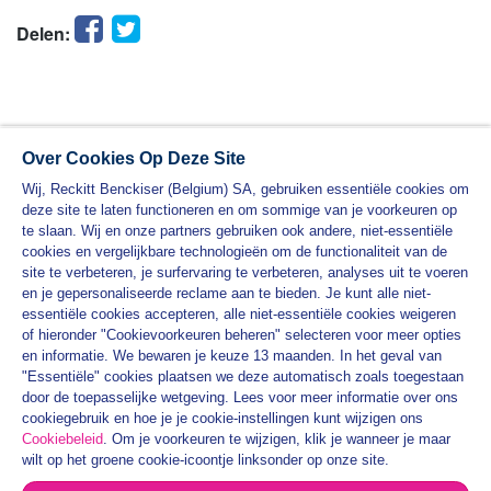
Facebook
Twitter
Delen:
Over Cookies Op Deze Site
Wij, Reckitt Benckiser (Belgium) SA, gebruiken essentiële cookies om
deze site te laten functioneren en om sommige van je voorkeuren op
te slaan. Wij en onze partners gebruiken ook andere, niet-essentiële
cookies en vergelijkbare technologieën om de functionaliteit van de
site te verbeteren, je surfervaring te verbeteren, analyses uit te voeren
en je gepersonaliseerde reclame aan te bieden. Je kunt alle niet-
essentiële cookies accepteren, alle niet-essentiële cookies weigeren
PRODUCTEN
of hieronder "Cookievoorkeuren beheren" selecteren voor meer opties
en informatie. We bewaren je keuze 13 maanden. In het geval van
VEET PRAKTISCHE HANDLEIDINGEN
"Essentiële" cookies plaatsen we deze automatisch zoals toegestaan
door de toepasselijke wetgeving. Lees voor meer informatie over ons
PRIVACYBELEID
cookiegebruik en hoe je je cookie-instellingen kunt wijzigen ons
ALGEMENE VOORWAARDEN
Cookiebeleid
. Om je voorkeuren te wijzigen, klik je wanneer je maar
wilt op het groene cookie-icoontje linksonder op onze site.
SITEMAP