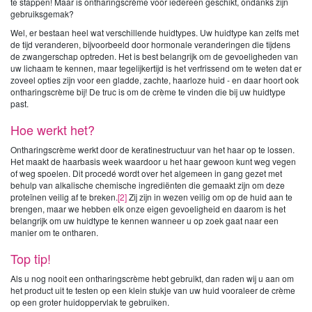
te stappen! Maar is ontharingscrème voor iedereen geschikt, ondanks zijn
gebruiksgemak?
Wel, er bestaan heel wat verschillende huidtypes. Uw huidtype kan zelfs met
de tijd veranderen, bijvoorbeeld door hormonale veranderingen die tijdens
de zwangerschap optreden. Het is best belangrijk om de gevoeligheden van
uw lichaam te kennen, maar tegelijkertijd is het verfrissend om te weten dat er
zoveel opties zijn voor een gladde, zachte, haarloze huid - en daar hoort ook
ontharingscrème bij! De truc is om de crème te vinden die bij uw huidtype
past.
Hoe werkt het?
Ontharingscrème werkt door de keratinestructuur van het haar op te lossen.
Het maakt de haarbasis week waardoor u het haar gewoon kunt weg vegen
of weg spoelen. Dit procedé wordt over het algemeen in gang gezet met
behulp van alkalische chemische ingrediënten die gemaakt zijn om deze
proteïnen veilig af te breken.
[2]
Zij zijn in wezen veilig om op de huid aan te
brengen, maar we hebben elk onze eigen gevoeligheid en daarom is het
belangrijk om uw huidtype te kennen wanneer u op zoek gaat naar een
manier om te ontharen.
Top tip!
Als u nog nooit een ontharingscrème hebt gebruikt, dan raden wij u aan om
het product uit te testen op een klein stukje van uw huid vooraleer de crème
op een groter huidoppervlak te gebruiken.