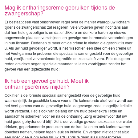
Mag ik ontharingscrème gebruiken tijdens de
zwangerschap?
Er bestaat geen vast omschreven regel over de manier waarop uw lichaam
tijdens de zwangerschap zal reageren. Vele vrouwen geven nochtans aan
dat hun huid gevoeliger is en dat er dikkere en donkere haren op nieuwe
ongewenste plaatsen verschijnen ten gevolge van hormonale veranderingen
in hun lichaam. Redenen te meer om de crème te vinden die geschikt is voor
u. Als uw huid gevoeliger wordt, is het misschien een idee om een crème uit
het Veet-gamma te proberen die speciaal is samengesteld voor de gevoelige
huid, verrijkt met verzachtende ingrediënten zoals aloë vera. Er is dus geen
reden om deze negen speciale maanden te laten voorbijgaan zonder het
gevoel van een zijdezachte huid!
Ik heb een gevoelige huid. Moet ik
ontharingscrèmes mijden?
Ook hier is de formule speciaal samengesteld voor de gevoelige huid
waarschijnlijk de geschikte keuze voor u. De kalmerende aloë vera wordt aan
het Veet-gamma voor de gevoelige huid toegevoegd zodat mogelijke irritatie
wordt verzacht. Het is ook van belang om uw huid zeker extra liefde en
aandacht te schenken voor en na de ontharing. Zorg er zeker voor dat uw
huid goed gehydrateerd blijft. Zelfs eenvoudige gewoontes zoals meer water
drinken, geparfumeerde producten aan de kant laten en ook kortere warme
douches nemen, helpen tegen jeuk en irritatie. En vergeet niet dat het altijd
een goed idee is om even bij uw arts langs te gaan als u uitgesproken