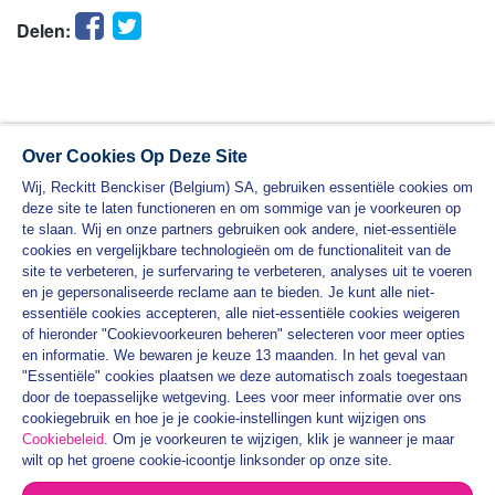
Facebook
Twitter
Delen:
Over Cookies Op Deze Site
Wij, Reckitt Benckiser (Belgium) SA, gebruiken essentiële cookies om
deze site te laten functioneren en om sommige van je voorkeuren op
te slaan. Wij en onze partners gebruiken ook andere, niet-essentiële
cookies en vergelijkbare technologieën om de functionaliteit van de
site te verbeteren, je surfervaring te verbeteren, analyses uit te voeren
en je gepersonaliseerde reclame aan te bieden. Je kunt alle niet-
essentiële cookies accepteren, alle niet-essentiële cookies weigeren
PRODUCTEN
of hieronder "Cookievoorkeuren beheren" selecteren voor meer opties
en informatie. We bewaren je keuze 13 maanden. In het geval van
VEET PRAKTISCHE HANDLEIDINGEN
"Essentiële" cookies plaatsen we deze automatisch zoals toegestaan
door de toepasselijke wetgeving. Lees voor meer informatie over ons
PRIVACYBELEID
cookiegebruik en hoe je je cookie-instellingen kunt wijzigen ons
ALGEMENE VOORWAARDEN
Cookiebeleid
. Om je voorkeuren te wijzigen, klik je wanneer je maar
wilt op het groene cookie-icoontje linksonder op onze site.
SITEMAP