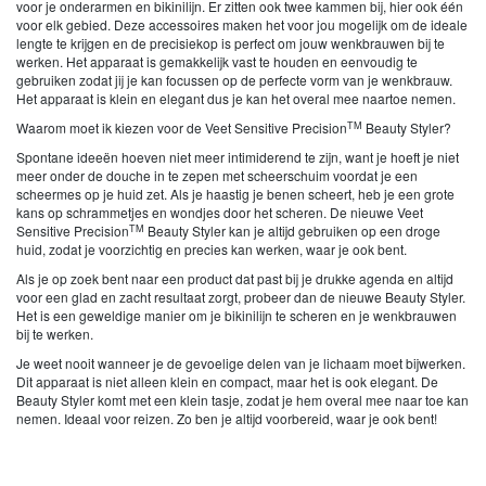
voor je onderarmen en bikinilijn. Er zitten ook twee kammen bij, hier ook één
voor elk gebied. Deze accessoires maken het voor jou mogelijk om de ideale
lengte te krijgen en de precisiekop is perfect om jouw wenkbrauwen bij te
werken. Het apparaat is gemakkelijk vast te houden en eenvoudig te
gebruiken zodat jij je kan focussen op de perfecte vorm van je wenkbrauw.
Het apparaat is klein en elegant dus je kan het overal mee naartoe nemen.
TM
Waarom moet ik kiezen voor de Veet Sensitive Precision
Beauty Styler?
Spontane ideeën hoeven niet meer intimiderend te zijn, want je hoeft je niet
meer onder de douche in te zepen met scheerschuim voordat je een
scheermes op je huid zet. Als je haastig je benen scheert, heb je een grote
kans op schrammetjes en wondjes door het scheren. De nieuwe Veet
TM
Sensitive Precision
Beauty Styler kan je altijd gebruiken op een droge
huid, zodat je voorzichtig en precies kan werken, waar je ook bent.
Als je op zoek bent naar een product dat past bij je drukke agenda en altijd
voor een glad en zacht resultaat zorgt, probeer dan de nieuwe Beauty Styler.
Het is een geweldige manier om je bikinilijn te scheren en je wenkbrauwen
bij te werken.
Je weet nooit wanneer je de gevoelige delen van je lichaam moet bijwerken.
Dit apparaat is niet alleen klein en compact, maar het is ook elegant. De
Beauty Styler komt met een klein tasje, zodat je hem overal mee naar toe kan
nemen. Ideaal voor reizen. Zo ben je altijd voorbereid, waar je ook bent!