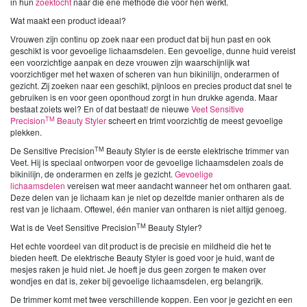
in hun
zoektocht
naar die ene methode die voor hen werkt.
Wat maakt een product ideaal?
Vrouwen zijn continu op zoek naar een product dat bij hun past en ook
geschikt is voor gevoelige lichaamsdelen. Een gevoelige, dunne huid vereist
een voorzichtige aanpak en deze vrouwen zijn waarschijnlijk wat
voorzichtiger met het waxen of scheren van hun bikinilijn, onderarmen of
gezicht. Zij zoeken naar een geschikt, pijnloos en precies product dat snel te
gebruiken is en voor geen oponthoud zorgt in hun drukke agenda. Maar
bestaat zoiets wel? En of dat bestaat! de nieuwe
Veet Sensitive
TM
Precision
Beauty Styler
scheert en trimt voorzichtig de meest gevoelige
plekken.
TM
De Sensitive Precision
Beauty Styler is de eerste elektrische trimmer van
Veet. Hij is speciaal ontworpen voor de gevoelige lichaamsdelen zoals de
bikinilijn, de onderarmen en zelfs je gezicht.
Gevoelige
lichaamsdelen
vereisen wat meer aandacht wanneer het om ontharen gaat.
Deze delen van je lichaam kan je niet op dezelfde manier ontharen als de
rest van je lichaam. Oftewel, één manier van ontharen is niet altijd genoeg.
TM
Wat is de Veet Sensitive Precision
Beauty Styler?
Het echte voordeel van dit product is de precisie en mildheid die het te
bieden heeft. De elektrische Beauty Styler is goed voor je huid, want de
mesjes raken je huid niet. Je hoeft je dus geen zorgen te maken over
wondjes en dat is, zeker bij gevoelige lichaamsdelen, erg belangrijk.
De trimmer komt met twee verschillende koppen. Een voor je gezicht en een