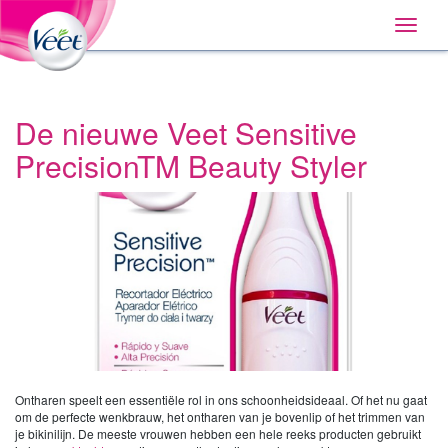
Home
Main
Skip
Navigation
Toggle
to:
naviga
Primary
Navigation
,
Main
Content
De nieuwe Veet Sensitive
Search
PrecisionTM Beauty Styler
Ontharen speelt een essentiële rol in ons schoonheidsideaal. Of het nu gaat
om de perfecte wenkbrauw, het ontharen van je bovenlip of het trimmen van
je bikinilijn. De meeste vrouwen hebben een hele reeks producten gebruikt