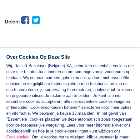
Facebook
Twitter
Delen:
Over Cookies Op Deze Site
Wij, Reckitt Benckiser (Belgium) SA, gebruiken essentiële cookies om
deze site te laten functioneren en om sommige van je voorkeuren op
te slaan. Wij en onze partners gebruiken ook andere, niet-essentiële
cookies en vergelijkbare technologieën om de functionaliteit van de
site te verbeteren, je surfervaring te verbeteren, analyses uit te voeren
en je gepersonaliseerde reclame aan te bieden. Je kunt alle niet-
essentiële cookies accepteren, alle niet-essentiële cookies weigeren
PRODUCTEN
of hieronder "Cookievoorkeuren beheren" selecteren voor meer opties
en informatie. We bewaren je keuze 13 maanden. In het geval van
VEET PRAKTISCHE HANDLEIDINGEN
"Essentiële" cookies plaatsen we deze automatisch zoals toegestaan
door de toepasselijke wetgeving. Lees voor meer informatie over ons
PRIVACYBELEID
cookiegebruik en hoe je je cookie-instellingen kunt wijzigen ons
ALGEMENE VOORWAARDEN
Cookiebeleid
. Om je voorkeuren te wijzigen, klik je wanneer je maar