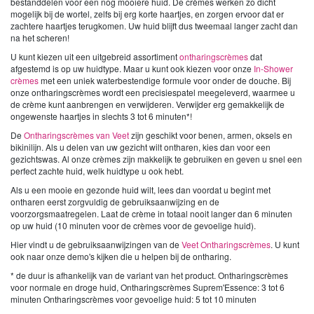
bestanddelen voor een nog mooiere huid. De crèmes werken zo dicht
mogelijk bij de wortel, zelfs bij erg korte haartjes, en zorgen ervoor dat er
zachtere haartjes terugkomen. Uw huid blijft dus tweemaal langer zacht dan
na het scheren!
U kunt kiezen uit een uitgebreid assortiment
ontharingscrèmes
dat
afgestemd is op uw huidtype. Maar u kunt ook kiezen voor onze
In-Shower
crèmes
met een uniek waterbestendige formule voor onder de douche. Bij
onze ontharingscrèmes wordt een precisiespatel meegeleverd, waarmee u
de crème kunt aanbrengen en verwijderen. Verwijder erg gemakkelijk de
ongewenste haartjes in slechts 3 tot 6 minuten*!
De
Ontharingscrèmes van Veet
zijn geschikt voor benen, armen, oksels en
bikinilijn. Als u delen van uw gezicht wilt ontharen, kies dan voor een
gezichtswas. Al onze crèmes zijn makkelijk te gebruiken en geven u snel een
perfect zachte huid, welk huidtype u ook hebt.
Als u een mooie en gezonde huid wilt, lees dan voordat u begint met
ontharen eerst zorgvuldig de gebruiksaanwijzing en de
voorzorgsmaatregelen. Laat de crème in totaal nooit langer dan 6 minuten
op uw huid (10 minuten voor de crèmes voor de gevoelige huid).
Hier vindt u de gebruiksaanwijzingen van de
Veet Ontharingscrèmes
. U kunt
ook naar onze demo's kijken die u helpen bij de ontharing.
* de duur is afhankelijk van de variant van het product. Ontharingscrèmes
voor normale en droge huid, Ontharingscrèmes Suprem'Essence: 3 tot 6
minuten Ontharingscrèmes voor gevoelige huid: 5 tot 10 minuten