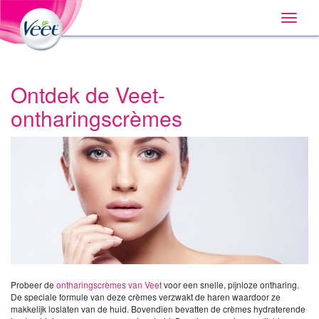
Home
Main
Skip
Navigation
Toggle
to:
naviga
Primary
Navigation
,
Main
Content
Ontdek de Veet-
Search
ontharingscrèmes
Probeer de
ontharingscrèmes van Veet
voor een snelle, pijnloze ontharing.
De speciale formule van deze crèmes verzwakt de haren waardoor ze
makkelijk loslaten van de huid. Bovendien bevatten de crèmes hydraterende