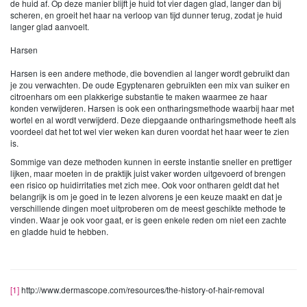
de huid af. Op deze manier blijft je huid tot vier dagen glad, langer dan bij
scheren, en groeit het haar na verloop van tijd dunner terug, zodat je huid
langer glad aanvoelt.
Harsen
Harsen is een andere methode, die bovendien al langer wordt gebruikt dan
je zou verwachten. De oude Egyptenaren gebruikten een mix van suiker en
citroenhars om een plakkerige substantie te maken waarmee ze haar
konden verwijderen. Harsen is ook een ontharingsmethode waarbij haar met
wortel en al wordt verwijderd. Deze diepgaande ontharingsmethode heeft als
voordeel dat het tot wel vier weken kan duren voordat het haar weer te zien
is.
Sommige van deze methoden kunnen in eerste instantie sneller en prettiger
lijken, maar moeten in de praktijk juist vaker worden uitgevoerd of brengen
een risico op huidirritaties met zich mee. Ook voor ontharen geldt dat het
belangrijk is om je goed in te lezen alvorens je een keuze maakt en dat je
verschillende dingen moet uitproberen om de meest geschikte methode te
vinden. Waar je ook voor gaat, er is geen enkele reden om niet een zachte
en gladde huid te hebben.
[1]
http://www.dermascope.com/resources/the-history-of-hair-removal