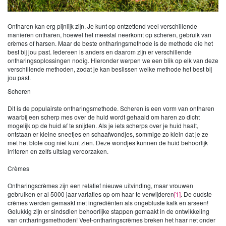
Ontharen kan erg pijnlijk zijn. Je kunt op ontzettend veel verschillende
manieren ontharen, hoewel het meestal neerkomt op scheren, gebruik van
crèmes of harsen. Maar de beste ontharingsmethode is de methode die het
best bij jou past. Iedereen is anders en daarom zijn er verschillende
ontharingsoplossingen nodig. Hieronder werpen we een blik op elk van deze
verschillende methoden, zodat je kan beslissen welke methode het best bij
jou past.
Scheren
Dit is de populairste ontharingsmethode. Scheren is een vorm van ontharen
waarbij een scherp mes over de huid wordt gehaald om haren zo dicht
mogelijk op de huid af te snijden. Als je iets scherps over je huid haalt,
ontstaan er kleine sneetjes en schaafwondjes, sommige zo klein dat je ze
met het blote oog niet kunt zien. Deze wondjes kunnen de huid behoorlijk
irriteren en zelfs uitslag veroorzaken.
Crèmes
Ontharingscrèmes zijn een relatief nieuwe uitvinding, maar vrouwen
gebruiken er al 5000 jaar variaties op om haar te verwijderen
[1]
. De oudste
crèmes werden gemaakt met ingrediënten als ongebluste kalk en arseen!
Gelukkig zijn er sindsdien behoorlijke stappen gemaakt in de ontwikkeling
van ontharingsmethoden! Veet-ontharingscrèmes breken het haar net onder