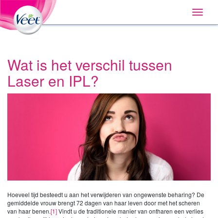
Home
Main
Skip
Navigation
Toggle
to:
naviga
Primary
Navigation
,
Main
Content
Wat is het verschil tussen
Search
Laser en IPL?
Hoeveel tijd besteedt u aan het verwijderen van ongewenste beharing? De
gemiddelde vrouw brengt 72 dagen van haar leven door met het scheren
van haar benen.
[1]
Vindt u de traditionele manier van ontharen een verlies