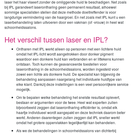
laser het haar viseert zonder de omliggende huid te beschadigen. Net zoals
bij IPL garandeert laserontharing geen permanent resultaat, alhoewel
sommige specialisten stellen dat deze methode doeltreffender is voor
langdurige vermindering van de haargroei. En net zoals met IPL kunt u een
laserbehandeling laten uitvoeren door een vakman (of -vrouw) in heel wat
schoonheidssalons.
Het verschil tussen laser en IPL?
Ontharen met IPL werkt alleen op personen met een lichtere huid
omdat het IPL-licht wordt aangetrokken door donker pigment
waardoor een donkere huid kan verbranden en er littekens kunnen
ontstaan. Toch kunnen de geavanceerde toestellen voor
laserontharing in de schoonheidssalons, worden ingesteld voor
zowel een lichte als donkere huid. De specialist kan bijgevolg de
behandeling aanpassen naargelang het individuele huidtype van
elke klant. Dankzij deze instellingen is een veel persoonlijkere service
mogelijk.
Om te bepalen welke behandeling het snelste resultaat oplevert,
bestaan er argumenten voor de twee. Heel wat experten zullen
bijvoorbeeld zeggen dat laserontharing efficiënter is, omdat elk
haartje individueel wordt aangepakt en deze techniek daarom beter
werkt. Anderen daarentegen zullen zeggen dat IPL sneller werkt
omdat het grotere oppervlakken tegelijkertijd kan behandelen.
Als we de behandelingen in schoonheidssalons van dichterbij