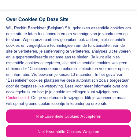
Over Cookies Op Deze Site
Wij, Reckitt Benckiser (Belgium) SA, gebruiken essentiële cookies om
deze site te laten functioneren en om sommige van je voorkeuren op
te slaan. Wij en onze partners gebruiken ook andere, niet-essentiële
cookies en vergelijkbare technologieën om de functionaliteit van de
site te verbeteren, je surfervaring te verbeteren, analyses uit te voeren
en je gepersonaliseerde reclame aan te bieden. Je kunt alle niet-
essentiële cookies accepteren, alle niet-essentiële cookies weigeren
PRODUCTEN
of hieronder "Cookievoorkeuren beheren" selecteren voor meer opties
en informatie. We bewaren je keuze 13 maanden. In het geval van
VEET PRAKTISCHE HANDLEIDINGEN
"Essentiële" cookies plaatsen we deze automatisch zoals toegestaan
door de toepasselijke wetgeving. Lees voor meer informatie over ons
PRIVACYBELEID
cookiegebruik en hoe je je cookie-instellingen kunt wijzigen ons
ALGEMENE VOORWAARDEN
Cookiebeleid
. Om je voorkeuren te wijzigen, klik je wanneer je maar
wilt op het groene cookie-icoontje linksonder op onze site.
SITEMAP
Niet-Essentiële Cookies Accepteren
COOKIEBELEID
CONTACTEER ONS (1)
Niet-Essentiële Cookies Weigeren