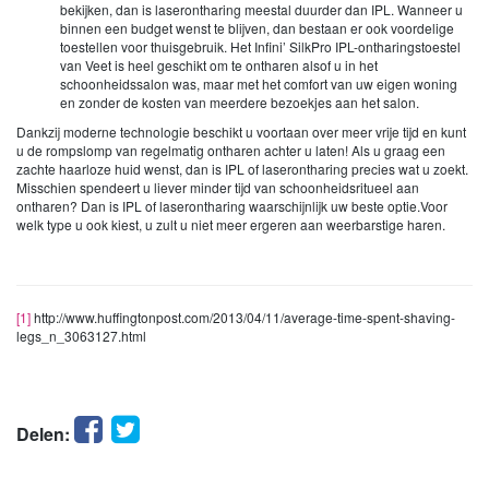
bekijken, dan is laserontharing meestal duurder dan IPL. Wanneer u
binnen een budget wenst te blijven, dan bestaan er ook voordelige
toestellen voor thuisgebruik. Het Infini’ SilkPro IPL-ontharingstoestel
van Veet is heel geschikt om te ontharen alsof u in het
schoonheidssalon was, maar met het comfort van uw eigen woning
en zonder de kosten van meerdere bezoekjes aan het salon.
Dankzij moderne technologie beschikt u voortaan over meer vrije tijd en kunt
u de rompslomp van regelmatig ontharen achter u laten! Als u graag een
zachte haarloze huid wenst, dan is IPL of laserontharing precies wat u zoekt.
Misschien spendeert u liever minder tijd van schoonheidsritueel aan
ontharen? Dan is IPL of laserontharing waarschijnlijk uw beste optie.Voor
welk type u ook kiest, u zult u niet meer ergeren aan weerbarstige haren.
[1]
http://www.huffingtonpost.com/2013/04/11/average-time-spent-shaving-
legs_n_3063127.html
Facebook
Twitter
Delen: