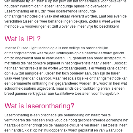
van kostbare tijd en staat u op het punt om het scheermesje voor bekeken te
houden? Waarom dan niet een langdurige oplossing overwegen?
Laserontharing en IPL zijn twee doeltreffende langdurige
ontharingsmethodes die vaak met elkaar verward worden. Laat ons even de
verschillen tussen de twee behandelingen bekijken. Zodra u weet welke
methode uw voorkeur geniet, zult u over veel meer vrije tijd beschikken!
Wat is IPL?
Intense Pulsed Light-technologie is een veilige en onschadelijke
ontharingsmethode waarbij een lichtimpuls op de haarzakjes wordt gericht
om zo ongewenst haar te verwijderen. IPL gebruikt een breed lichtspectrum
met filters die het donkere pigment in het ongewenste haar viseren. Doordat
het haar rechtstreeks in de wortel wordt aangepakt, is er weinig kans dat het
opnieuw zal aangroeien. Groeit het toch opnieuw aan, dan zijn de haren
vaak veel fijner dan daarvoor. Maar net zoals bij elke ontharingsmethode kan
een permanente ontharing niet gegarandeerd worden. IPL wordt in heel wat
schoonheidssalons uitgevoerd, maar sinds de ontwikkeling ervan is er een
breed gamma verkrijgbaar aan kwalitatieve toestellen voor thuisgebruik.
Wat is laserontharing?
Laserontharing is een onschadelijke behandeling om haargroei te
verminderen die met een enkelvoudige hoog geconcentreerde golflengte het
haarzakje binnendringt om de haargroeicyclus te verstoren. Het toestel heeft
een handstuk dat op het huidoppervlak wordt geplaatst en van waaruit de